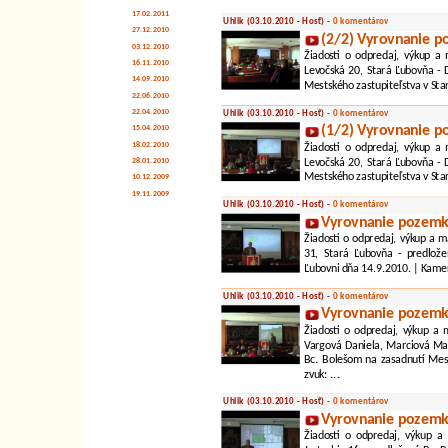
17.02.2011
Uhlik (03.10.2010 - Hosť) -
0 komentárov
27.12.2010
(2/2) Vyrovnanie p
03.12.2010
Žiadosti o odpredaj, výkup a 
16.11.2010
Levočská 20, Stará Ľubovňa - 
14.09.2010
Mestského zastupiteľstva v Star
22.06.2010
22.04.2010
Uhlik (03.10.2010 - Hosť) -
0 komentárov
(1/2) Vyrovnanie p
15.04.2010
18.02.2010
Žiadosti o odpredaj, výkup a 
Levočská 20, Stará Ľubovňa - 
28.01.2010
Mestského zastupiteľstva v Star
10.12.2009
19.11.2009
Uhlik (03.10.2010 - Hosť) -
0 komentárov
Vyrovnanie pozemk
Žiadosti o odpredaj, výkup a
31, Stará Ľubovňa - predlože
Ľubovni dňa 14.9.2010. | Kamer
Uhlik (03.10.2010 - Hosť) -
0 komentárov
Vyrovnanie pozemko
Žiadosti o odpredaj, výkup a
Vargová Daniela, Marciová Mar
Bc. Bolešom na zasadnutí Mest
zvuk:
...
Uhlik (03.10.2010 - Hosť) -
0 komentárov
Vyrovnanie pozemk
Žiadosti o odpredaj, výkup a