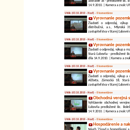
Jastrabie 16 - predložené Bc. 
14.9.2010. | Kamera a zvuk: Uh
Uhlik (03.10.2010 - Hosť) -
0 komentárov
Vyrovnanie pozemko
Žiadosti o odpredaj, výkup
distribučná, a.s., Mlynská 
zastupiteľstva v Starej Ľubovni
Uhlik (03.10.2010 - Hosť) -
0 komentárov
Vyrovnanie pozemko
Žiadosti o odpredaj, výkup a 
Stará Ľubovňa - predložené Bc
dňa 14.9.2010. | Kamera a zvuk
Uhlik (03.10.2010 - Hosť) -
0 komentárov
Vyrovnanie pozemko
Žiadosti o odpredaj, výkup a
Alžbeta, Zámocká 18, Stará
zastupiteľstva v Starej Ľubovni
Uhlik (03.10.2010 - Hosť) -
0 komentárov
Obchodná verejná s
Vyhlásenie obchodnej verejne
Ľubovňa predložené Bc. Boleš
14.9.2010. | Kamera a zvuk: Uh
Uhlik (03.10.2010 - Hosť) -
0 komentárov
Hospodárenie a nak
Návrh 'Zásad o hospodárení a