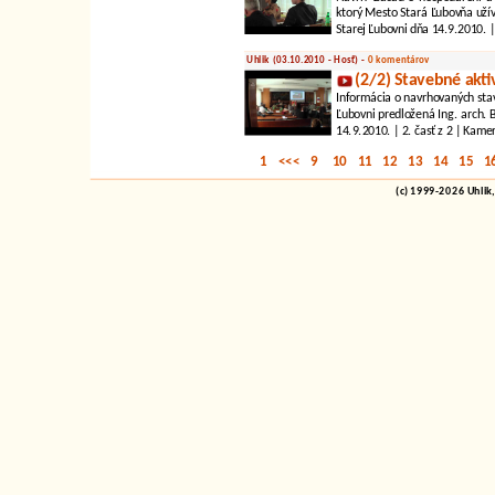
ktorý Mesto Stará Ľubovňa užív
Starej Ľubovni dňa 14.9.2010. 
Uhlik (03.10.2010 - Hosť) -
0 komentárov
(2/2) Stavebné akt
Informácia o navrhovaných stav
Ľubovni predložená Ing. arch. 
14.9.2010. | 2. časť z 2 | Kamer
1
<<<
9
10
11
12
13
14
15
1
(c) 1999-2026 Uhlik,