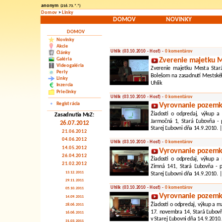
anonym
(216.73.*.*)
Domov
>
Linky
DOMOV
NOVINKY
DOMOV
Novinky
Akcie
Uhlik (03.10.2010 - Hosť) -
0 komentárov
Články
Galéria
Zverenie majetku M
Videogaléria
Zverenie majetku Mesta Star
Perly
Bolešom na zasadnutí Mestskéh
Linky
Uhlik
Inzercia
Priečinky
Uhlik (03.10.2010 - Hosť) -
0 komentárov
Registrácia
Vyrovnanie pozem
Žiadosti o odpredaj, výkup a
Zasadnutia MsZ:
Jarmočná 1, Stará Ľubovňa - 
26.07.2012
Starej Ľubovni dňa 14.9.2010. 
21.06.2012
04.06.2012
Uhlik (03.10.2010 - Hosť) -
0 komentárov
14.05.2012
Vyrovnanie pozemk
26.04.2012
Žiadosti o odpredaj, výkup a
21.02.2012
Zimná 141, Stará Ľubovňa - p
13.12.2011
Starej Ľubovni dňa 14.9.2010. 
29.11.2011
Uhlik (03.10.2010 - Hosť) -
0 komentárov
05.10.2011
Vyrovnanie pozemko
14.09.2011
Žiadosti o odpredaj, výkup a 
28.06.2011
17. novembra 14, Stará Ľubovň
16.06.2011
v Starej Ľubovni dňa 14.9.2010.
31.03.2011