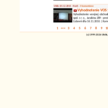
Uhlik (01.12.2010 - Hosť) -
0 komentárov
Vyhodnotenie VOS Ši
Vyhodnotenie verejnej obchodn
spol. s r. o., Jarabina 289 - p
Ľubovni dňa 16.11.2010. | Kame
1
<<<
3
4
5
6
7
8
9
1
(c) 1999-2026 Uhlik,