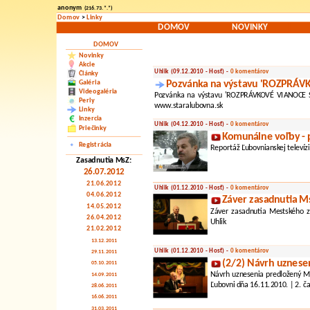
anonym
(216.73.*.*)
Domov
>
Linky
DOMOV
NOVINKY
DOMOV
Novinky
Akcie
Uhlik (09.12.2010 - Hosť) -
0 komentárov
Články
Galéria
Pozvánka na výstavu 'ROZPRÁV
Videogaléria
Pozvánka na výstavu 'ROZPRÁVKOVÉ VIANOCE S
Perly
www.staralubovna.sk
Linky
Inzercia
Uhlik (04.12.2010 - Hosť) -
0 komentárov
Priečinky
Komunálne voľby - 
Registrácia
Reportáž Ľubovnianskej televízi
Zasadnutia MsZ:
26.07.2012
21.06.2012
Uhlik (01.12.2010 - Hosť) -
0 komentárov
04.06.2012
Záver zasadnutia M
14.05.2012
Záver zasadnutia Mestského z
26.04.2012
Uhlik
21.02.2012
13.12.2011
Uhlik (01.12.2010 - Hosť) -
0 komentárov
29.11.2011
(2/2) Návrh uznese
05.10.2011
Návrh uznesenia predložený MU
14.09.2011
Ľubovni dňa 16.11.2010. | 2. ča
28.06.2011
16.06.2011
31.03.2011