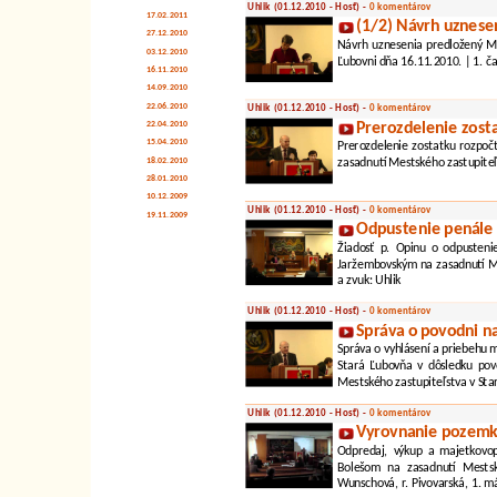
Uhlik (01.12.2010 - Hosť) -
0 komentárov
17.02.2011
(1/2) Návrh uznese
27.12.2010
Návrh uznesenia predložený MU
03.12.2010
Ľubovni dňa 16.11.2010. | 1. ča
16.11.2010
14.09.2010
22.06.2010
Uhlik (01.12.2010 - Hosť) -
0 komentárov
22.04.2010
Prerozdelenie zost
15.04.2010
Prerozdelenie zostatku rozpo
18.02.2010
zasadnutí Mestského zastupiteľ
28.01.2010
10.12.2009
Uhlik (01.12.2010 - Hosť) -
0 komentárov
19.11.2009
Odpustenie penále
Žiadosť p. Opinu o odpusteni
Jaržembovským na zasadnutí Me
a zvuk: Uhlik
Uhlik (01.12.2010 - Hosť) -
0 komentárov
Správa o povodni n
Správa o vyhlásení a priebehu m
Stará Ľubovňa v dôsledku po
Mestského zastupiteľstva v Sta
Uhlik (01.12.2010 - Hosť) -
0 komentárov
Vyrovnanie pozemk
Odpredaj, výkup a majetkovo
Bolešom na zasadnutí Mestsk
Wunschová, r. Pivovarská, 1. m