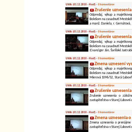
Uhlik (01.12.2010 - Hosť) -
0 komentárov
Zrušenie uznesenia
Odpredaj, výkup a majetkovo
Bolešom na zasadnutí Mestského
a manž. Daniela, r. Gernátová,
Uhlik (01.12.2010 - Hosť) -
0 komentárov
Zrušenie uznesenia
Odpredaj, výkup a majetkovo
Bolešom na zasadnutí Mestského
(Cvanciger Ján, Šarišské Jastrab
Uhlik (01.12.2010 - Hosť) -
0 komentárov
Zmena uznesení vy
Odpredaj, výkup a majetkovo
Bolešom na zasadnutí Mestského
Mierová 1096/52, Stará Ľubovňa 
Uhlik (01.12.2010 - Hosť) -
0 komentárov
Zrušenie uznesenia
Zrušenie uznesenia o zálož
zastupiteľstva v Starej Ľubovni
Uhlik (01.12.2010 - Hosť) -
0 komentárov
Zmena uznesenia o 
Zmena uznesenia o prenájme Š
zastupiteľstva v Starej Ľubovni