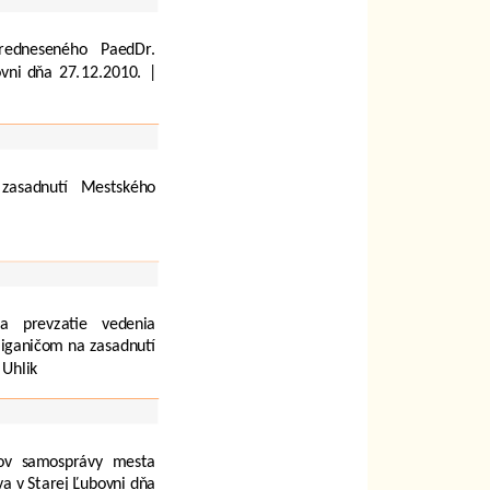
predneseného PaedDr.
vni dňa 27.12.2010. |
zasadnutí Mestského
 a prevzatie vedenia
iganičom na zasadnutí
 Uhlik
nov samosprávy mesta
a v Starej Ľubovni dňa