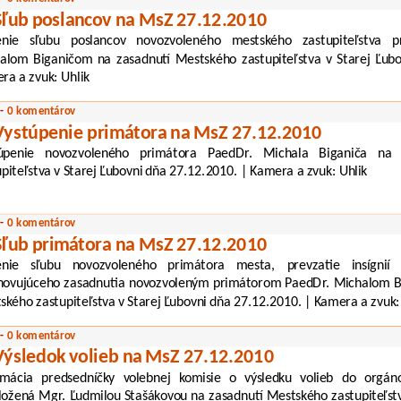
Sľub poslancov na MsZ 27.12.2010
enie sľubu poslancov novozvoleného mestského zastupiteľstva 
alom Biganičom na zasadnutí Mestského zastupiteľstva v Starej Ľubo
ra a zvuk: Uhlik
 -
0 komentárov
Vystúpenie primátora na MsZ 27.12.2010
úpenie novozvoleného primátora PaedDr. Michala Biganiča na 
upiteľstva v Starej Ľubovni dňa 27.12.2010. | Kamera a zvuk: Uhlik
 -
0 komentárov
Sľub primátora na MsZ 27.12.2010
enie sľubu novozvoleného primátora mesta, prevzatie insígnií
novujúceho zasadnutia novozvoleným primátorom PaedDr. Michalom B
ského zastupiteľstva v Starej Ľubovni dňa 27.12.2010. | Kamera a zvuk:
 -
0 komentárov
Výsledok volieb na MsZ 27.12.2010
rmácia predsedníčky volebnej komisie o výsledku volieb do orgá
ložená Mgr. Ľudmilou Stašákovou na zasadnutí Mestského zastupiteľstv