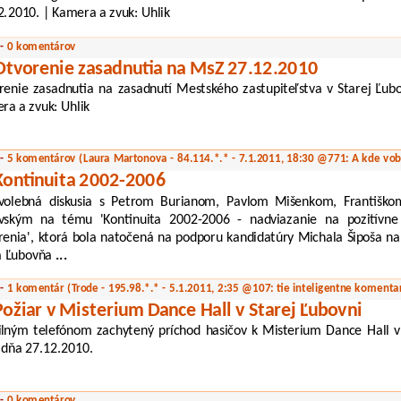
2.2010. | Kamera a zvuk: Uhlik
 -
0 komentárov
Otvorenie zasadnutia na MsZ 27.12.2010
renie zasadnutia na zasadnutí Mestského zastupiteľstva v Starej Ľub
ra a zvuk: Uhlik
 -
5 komentárov
(Laura Martonova - 84.114.*.* - 7.1.2011, 18:30 @771: A kde vob
Kontinuita 2002-2006
volebná diskusia s Petrom Burianom, Pavlom Mišenkom, Františk
ovským na tému 'Kontinuita 2002-2006 - nadviazanie na pozitívne 
renia', ktorá bola natočená na podporu kandidatúry Michala Šipoša n
á Ľubovňa
...
 -
1 komentár
(Trode - 195.98.*.* - 5.1.2011, 2:35 @107: tie inteligentne koment
Požiar v Misterium Dance Hall v Starej Ľubovni
lným telefónom zachytený príchod hasičov k Misterium Dance Hall v 
 dňa 27.12.2010.