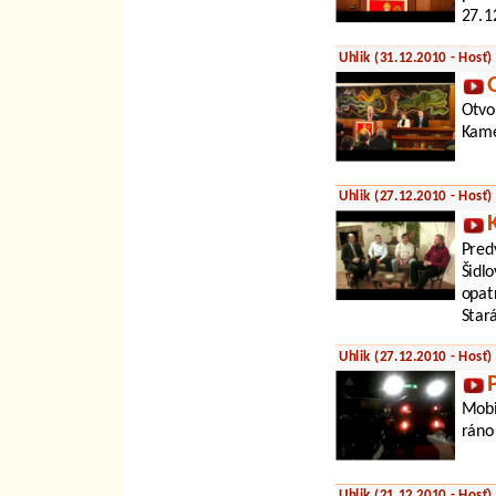
27.1
Uhlik (31.12.2010 - Hosť)
Otvo
Kame
Uhlik (27.12.2010 - Hosť)
Pred
Šidl
opat
Star
Uhlik (27.12.2010 - Hosť)
Mobi
ráno