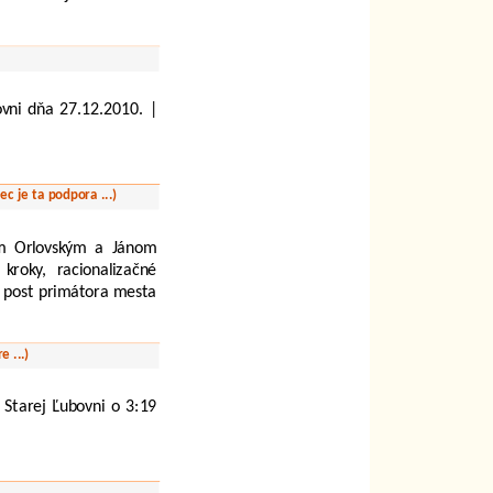
ovni dňa 27.12.2010. |
ec je ta podpora
...
)
om Orlovským a Jánom
kroky, racionalizačné
a post primátora mesta
are
...
)
Starej Ľubovni o 3:19