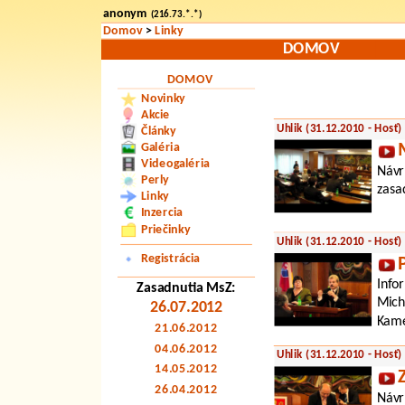
anonym
(216.73.*.*)
Domov
>
Linky
DOMOV
DOMOV
Novinky
Akcie
Uhlik (31.12.2010 - Hosť)
Články
Galéria
Videogaléria
Návr
Perly
zasa
Linky
Inzercia
Priečinky
Uhlik (31.12.2010 - Hosť)
Registrácia
Info
Zasadnutia MsZ:
Mich
26.07.2012
Kame
21.06.2012
04.06.2012
Uhlik (31.12.2010 - Hosť)
14.05.2012
26.04.2012
Návr