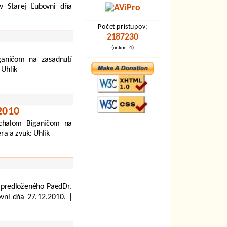
v Starej Ľubovni dňa
Počet prístupov:
2187230
(online: 4)
ganičom na zasadnutí
 Uhlik
.2010
ichalom Biganičom na
ra a zvuk: Uhlik
 predloženého PaedDr.
vni dňa 27.12.2010. |