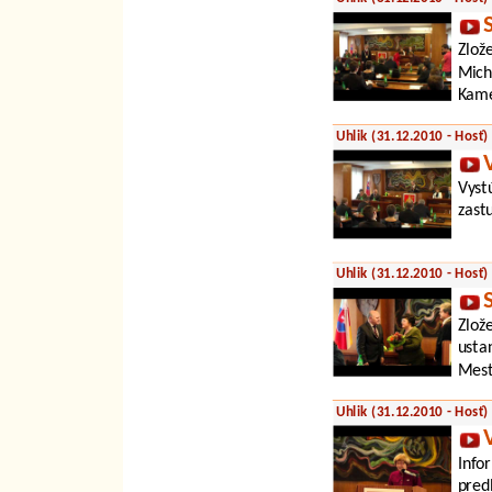
Zlož
Mich
Kame
Uhlik (31.12.2010 - Hosť)
Vyst
zast
Uhlik (31.12.2010 - Hosť)
Zlož
usta
Mest
Uhlik (31.12.2010 - Hosť)
Info
pred