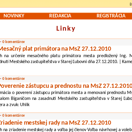
š
NOVINKY
REDAKCIA
REGISTRÁCIA
Linky
 -
0 komentárov
Mesačný plat primátora na MsZ 27.12.2010
h na určenie mesačného platu primátora mesta predložený Ing. 
dnutí Mestského zastupiteľstva v Starej Ľubovni dňa 27.12.2010. | Kame
 -
0 komentárov
Poverenie zástupcu a prednostu na MsZ 27.12.201
rmácia o poverení zástupcu primátora mesta a menovaní prednostu M
alom Biganičom na zasadnutí Mestského zastupiteľstva v Starej Ľubo
ra a zvuk: Uhlik
 -
0 komentárov
Zriadenie mestskej rady na MsZ 27.12.2010
h na zriadenie mestskej rady a voľba jej členov Voľba návrhovej a vole