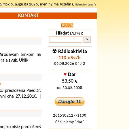
tvrtok 6. augusta 2026, meniny má Jozefína
, Nehoslav, Jozefa
KONTAKT
Hľadať
:
(ALT+S)
☢ Rádioaktivita
Miroslavom Srnkom na
110 nSv/h
ra a zvuk: Uhlik
06.08.2026 04:42
♥
Dar
53,50 €
0
od 30.08.2008
sÚ predložená PaedDr.
vni dňa 27.12.2010. |
2615302127/1100
účel platby "dar"
bnej komisie predložený