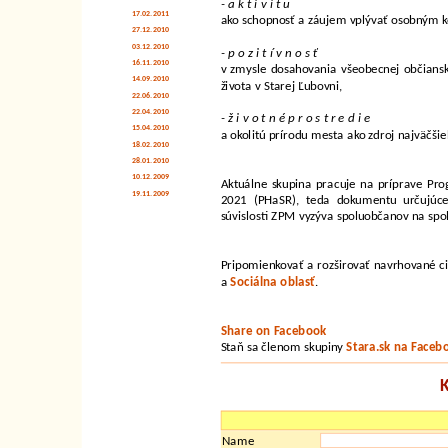
- a k t i v i t u
17.02.2011
ako schopnosť a záujem vplývať osobným k
27.12.2010
03.12.2010
- p o z i t í v n o s ť
16.11.2010
v zmysle dosahovania všeobecnej občianske
14.09.2010
života v Starej Ľubovni,
22.06.2010
22.04.2010
- ž i v o t n é p r o s t r e d i e
15.04.2010
a okolitú prírodu mesta ako zdroj najväčši
18.02.2010
28.01.2010
10.12.2009
Aktuálne skupina pracuje na príprave Pr
19.11.2009
2021 (PHaSR), teda dokumentu určujúce
súvislosti ZPM vyzýva spoluobčanov na spol
Pripomienkovať a rozširovať navrhované c
a
Sociálna oblasť
.
Share on Facebook
Staň sa členom skupiny
Stara.sk na Faceb
Name