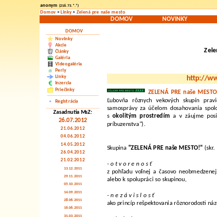
anonym
(216.73.*.*)
Domov
>
Linky
>
Zelená pre naše mesto
DOMOV
NOVINKY
DOMOV
Novinky
Akcie
Zele
Články
Galéria
Videogaléria
Perly
Linky
http://w
Inzercia
Priečinky
ZELENÁ PRE naše MEST
Ľubovňa rôznych vekových skupín pra
Registrácia
samosprávy za účelom dosahovania spol
Zasadnutia MsZ:
s
okolitým
prostredím
a v záujme posil
26.07.2012
príbuzenstva").
21.06.2012
04.06.2012
14.05.2012
Skupina
"ZELENÁ PRE naše MESTO!"
(skr.
26.04.2012
21.02.2012
- o t v o r e n o s ť
13.12.2011
z pohľadu voľnej a časovo neobmedzenej 
29.11.2011
alebo k spolupráci so skupinou,
05.10.2011
14.09.2011
- n e z á v i s l o s ť
28.06.2011
ako princíp rešpektovania rôznorodosti náz
16.06.2011
31.03.2011