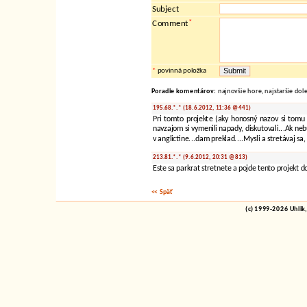
Subject
*
Comment
*
povinná položka
Poradie komentárov:
najnovšie hore, najstaršie dol
195.68.*.* (18.6.2012, 11:36 @441)
Pri tomto projekte (aky honosný nazov si tomu da
navzajom si vymenili napady, diskutovali...Ak ne
v anglictine...dam preklad....Mysli a stretávaj sa,
213.81.*.* (9.6.2012, 20:31 @813)
Este sa parkrat stretnete a pojde tento projekt 
<< Späť
(c) 1999-2026 Uhlik,