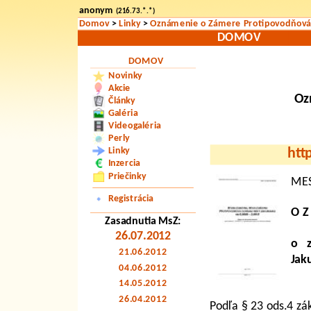
anonym
(216.73.*.*)
Domov
>
Linky
>
Oznámenie o Zámere Protipovodňová 
DOMOV
DOMOV
Novinky
Akcie
Oz
Články
Galéria
Videogaléria
Perly
Linky
htt
Inzercia
Priečinky
MES
Registrácia
O Z
Zasadnutia MsZ:
26.07.2012
o z
21.06.2012
Jak
04.06.2012
14.05.2012
26.04.2012
Podľa § 23 ods.4 zá