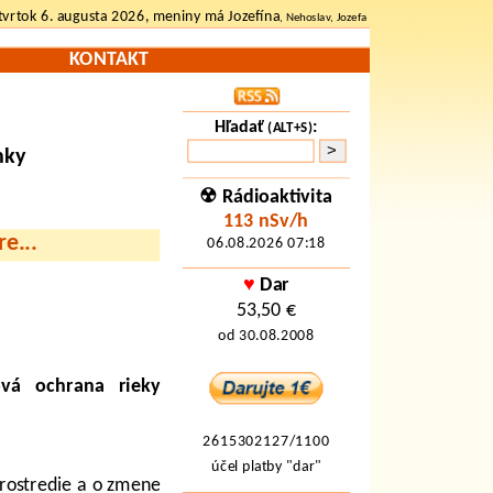
tvrtok 6. augusta 2026, meniny má Jozefína
, Nehoslav, Jozefa
KONTAKT
Hľadať
:
(ALT+S)
nky
☢ Rádioaktivita
113 nSv/h
re
...
06.08.2026 07:18
♥
Dar
53,50 €
od 30.08.2008
vá ochrana rieky
2615302127/1100
účel platby "dar"
prostredie a o zmene