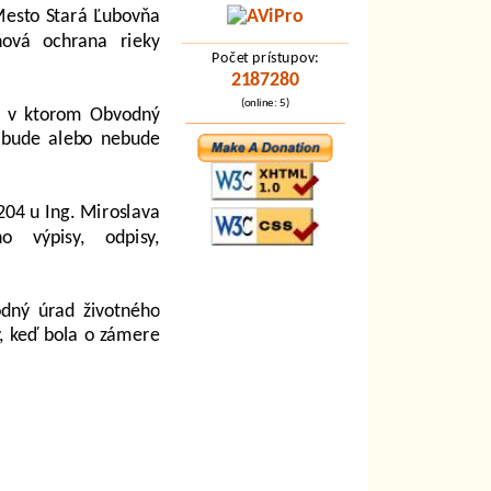
 Mesto Stará Ľubovňa
ňová ochrana rieky
Počet prístupov:
2187280
(online: 5)
, v ktorom Obvodný
ť bude alebo nebude
204 u Ing. Miroslava
 výpisy, odpisy,
dný úrad životného
y, keď bola o zámere