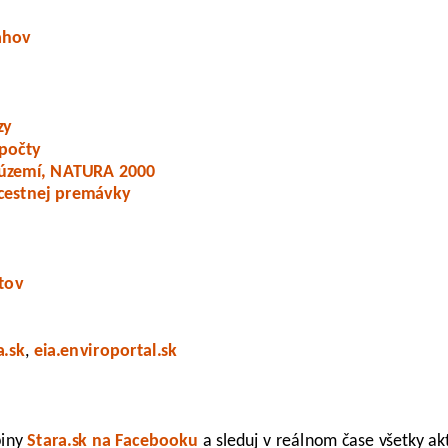
ťahov
zy
počty
území, NATURA 2000
 cestnej premávky
tov
a.sk
,
eia.enviroportal.sk
piny
Stara.sk na Facebooku
a sleduj v reálnom čase všetky ak