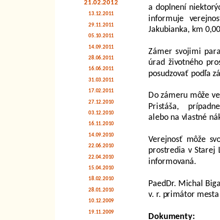
21.02.2012
a doplnení niektorý
13.12.2011
informuje verejno
29.11.2011
Jakubianka, km 0,00
05.10.2011
14.09.2011
Zámer svojimi par
28.06.2011
úrad životného pro
16.06.2011
posudzovať podľa z
31.03.2011
17.02.2011
Do zámeru môže vere
27.12.2010
Pristáša, prípa
03.12.2010
alebo na vlastné nák
16.11.2010
14.09.2010
Verejnosť môže sv
22.06.2010
prostredia v Starej
22.04.2010
informovaná.
15.04.2010
18.02.2010
PaedDr. Michal Big
28.01.2010
v. r. primátor mesta
10.12.2009
19.11.2009
Dokumenty: