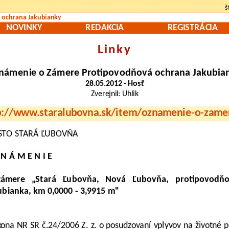
š
ochrana Jakubianky
NOVINKY
REDAKCIA
REGISTRÁCIA
Linky
námenie o Zámere Protipovodňová ochrana Jakubia
28.05.2012 - Hosť
Zverejnil: Uhlik
p://www.staralubovna.sk/item/oznamenie-o-zame
TO STARÁ ĽUBOVŇA
 N Á M E N I E
ámere „Stará Ľubovňa, Nová Ľubovňa, protipovodňo
ubianka, km 0,0000 - 3,9915 m"
kona NR SR č.24/2006 Z. z. o posudzovaní vplyvov na životné 