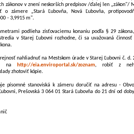
ch zákonov v znení neskorších predpisov /ďalej len „zákon"/
sť o zámere „Stará Ľubovňa, Nová Ľubovňa, protipovod
00 - 3,9915 m".
ametrami podlieha zisťovaciemu konaniu podľa § 29 zákona
stredia v Starej Ľubovni rozhodne, či sa uvažovaná činnos
ákona.
jnosť nahliadnuť na Mestskom úrade v Starej Ľubovni č. d. 
dne na
http://eia.enviroportal.sk/zoznam
, robiť z neho
lady zhotoviť kópie.
oje písomné stanoviská k zámeru doručiť na adresu - Obvo
 Ľubovni, Prešovská 3 064 01 Stará Ľubovňa do 21 dní od dob
anič