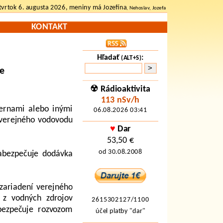
tvrtok 6. augusta 2026, meniny má Jozefína
, Nehoslav, Jozefa
KONTAKT
Hľadať
:
(ALT+S)
ie
☢ Rádioaktivita
113 nSv/h
ternami alebo inými
06.08.2026 03:41
 verejného vodovodu
♥
Dar
53,50 €
od 30.08.2008
abezpečuje dodávka
zariadení verejného
 z vodných zdrojov
2615302127/1100
bezpečuje rozvozom
účel platby "dar"