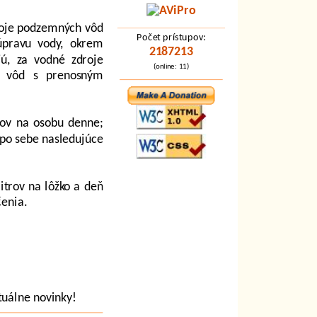
roje podzemných vôd
Počet prístupov:
úpravu vody, okrem
2187213
ú, za vodné zdroje
(online: 11)
h vôd s prenosným
rov na osobu denne;
 po sebe nasledujúce
itrov na lôžko a deň
čenia.
tuálne novinky!