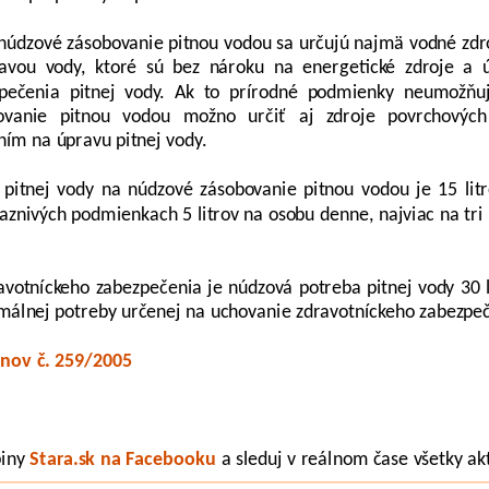
 núdzové zásobovanie pitnou vodou sa určujú najmä vodné zd
ravou vody, ktoré sú bez nároku na energetické zdroje a 
zpečenia pitnej vody. Ak to prírodné podmienky neumožňuj
ovanie pitnou vodou možno určiť aj zdroje povrchovýc
ím na úpravu pitnej vody.
pitnej vody na núdzové zásobovanie pitnou vodou je 15 lit
znivých podmienkach 5 litrov na osobu denne, najviac na tri
avotníckeho zabezpečenia je núdzová potreba pitnej vody 30 l
málnej potreby určenej na uchovanie zdravotníckeho zabezpe
onov č. 259/2005
piny
Stara.sk na Facebooku
a sleduj v reálnom čase všetky ak