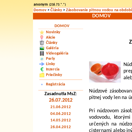
anonym
(216.73.*.*)
Domov
>
Články
>
Zásobovanie pitnou vodou na obdobie
DOMOV
DOMOV
Novinky
Akcie
Z
Články
Galéria
Videogaléria
Perly
Linky
Núd
Inzercia
pre
Priečinky
ale
Registrácia
Núdzové zásobovan
Zasadnutia MsZ:
pitnej vody len na ú
26.07.2012
21.06.2012
Pri núdzovom zásob
04.06.2012
vodovodu, ktorými
14.05.2012
určených na núdzo
26.04.2012
cisternami alebo in