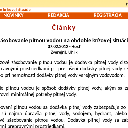
š
 krízovej situácie
NOVINKY
REDAKCIA
REGISTRÁCIA
Články
ásobovanie pitnou vodou na obdobie krízovej situác
07.02.2012 - Hosť
Zverejnil: Uhlik
zové zásobovanie pitnou vodou je dodávka pitnej vody cis
pravnými prostriedkami pri prerušení dodávky pitnej vody z
bo pri nemožnosti dodávky pitnej vody verejným vodovodom.
ie pitnou vodou je spôsob dodávky pitnej vody, akým sa z
rovni minimálnej potreby pitnej vody.
ovaní pitnou vodou sa dodávka pitnej vody zabezpečuje zo 
 sú najmä úpravňa pitnej vody, vodojem, hydrant, alebo
vé zásobovanie pitnou vodou. Dodávka pitnej vody sa za
ými prepravnými prostriedkami.