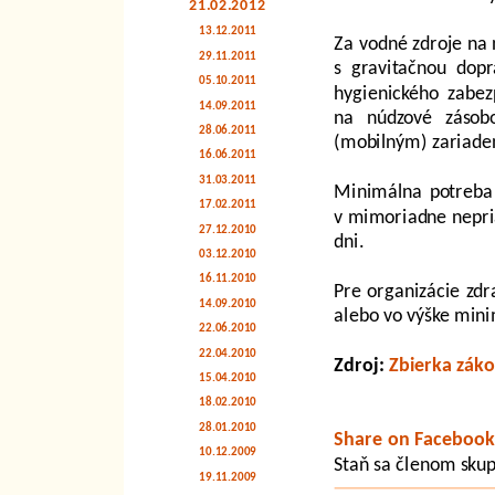
21.02.2012
13.12.2011
Za vodné zdroje na
29.11.2011
s gravitačnou dop
05.10.2011
hygienického zabe
14.09.2011
na núdzové zásob
28.06.2011
(mobilným) zariaden
16.06.2011
31.03.2011
Minimálna potreba 
17.02.2011
v mimoriadne nepria
27.12.2010
dni.
03.12.2010
16.11.2010
Pre organizácie zdr
14.09.2010
alebo vo výške mini
22.06.2010
22.04.2010
Zdroj:
Zbierka zák
15.04.2010
18.02.2010
28.01.2010
Share on Facebook
10.12.2009
Staň sa členom sku
19.11.2009