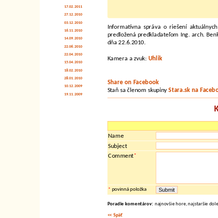
17.02.2011
27.12.2010
03.12.2010
Informatívna správa o riešení aktuálnyc
16.11.2010
predložená predkladateľom Ing. arch. Benk
14.09.2010
dňa 22.6.2010.
22.06.2010
22.04.2010
Kamera a zvuk:
Uhlik
15.04.2010
18.02.2010
28.01.2010
Share on Facebook
10.12.2009
Staň sa členom skupiny
Stara.sk na Faceb
19.11.2009
Name
Subject
*
Comment
*
povinná položka
Poradie komentárov:
najnovšie hore, najstaršie dol
<< Späť