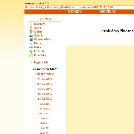
anonym
(216.73.*.*)
Domov
>
Linky
>
Problémy životného prostredia na MsZ 22.6.2010
DOMOV
NOVINKY
DOMOV
Novinky
Akcie
Problémy životné
Články
Galéria
Videogaléria
Perly
Linky
Inzercia
Priečinky
Registrácia
Zasadnutia MsZ:
26.07.2012
21.06.2012
04.06.2012
14.05.2012
26.04.2012
21.02.2012
13.12.2011
29.11.2011
05.10.2011
14.09.2011
28.06.2011
16.06.2011
31.03.2011