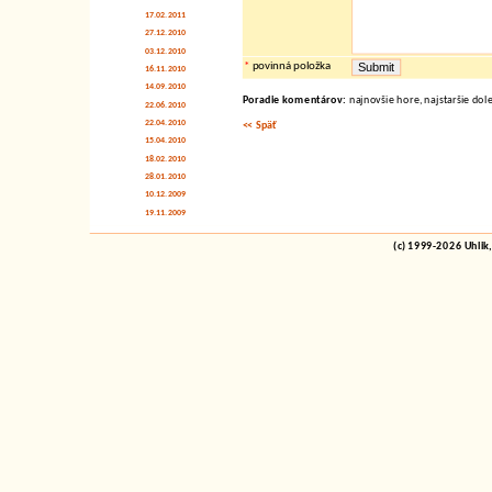
17.02.2011
27.12.2010
03.12.2010
*
povinná položka
16.11.2010
14.09.2010
Poradie komentárov:
najnovšie hore, najstaršie dol
22.06.2010
22.04.2010
<< Späť
15.04.2010
18.02.2010
28.01.2010
10.12.2009
19.11.2009
(c) 1999-2026 Uhlik,