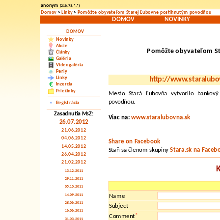
anonym
(216.73.*.*)
Domov
>
Linky
>
Pomôžte obyvateľom Starej Ľubovne postihnutým povodňou
DOMOV
NOVINKY
DOMOV
Novinky
Akcie
Pomôžte obyvateľom St
Články
Galéria
Videogaléria
Perly
Linky
http://www.staralubo
Inzercia
Priečinky
Mesto Stará Ľubovňa vytvorilo bankov
povodňou.
Registrácia
Zasadnutia MsZ:
Viac na:
www.staralubovna.sk
26.07.2012
21.06.2012
04.06.2012
Share on Facebook
14.05.2012
Staň sa členom skupiny
Stara.sk na Faceb
26.04.2012
21.02.2012
13.12.2011
29.11.2011
05.10.2011
14.09.2011
Name
28.06.2011
Subject
16.06.2011
*
Comment
31.03.2011